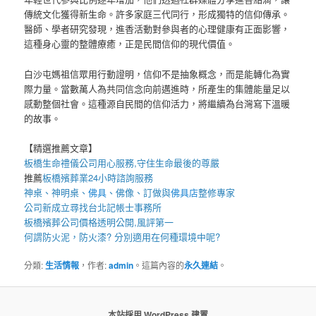
傳統文化獲得新生命。許多家庭三代同行，形成獨特的信仰傳承。
醫師、學者研究發現，進香活動對參與者的心理健康有正面影響，
這種身心靈的整體療癒，正是民間信仰的現代價值。
白沙屯媽祖信眾用行動證明，信仰不是抽象概念，而是能轉化為實
際力量。當數萬人為共同信念向前邁進時，所產生的集體能量足以
感動整個社會。這種源自民間的信仰活力，將繼續為台灣寫下溫暖
的故事。
【精選推薦文章】
板橋生命禮儀公司
用心服務,守住生命最後的尊嚴
推薦
板橋殯葬業
24小時諮詢服務
神桌、
神明桌
、
佛具
、佛像、訂做與
佛具店
整修專家
公司新成立尋找
台北記帳士事務所
板橋殯葬公司
價格透明公開,風評第一
何謂
防火泥
，
防火漆
? 分別適用在何種環境中呢?
分類:
生活情報
，作者:
admin
。這篇內容的
永久連結
。
本站採用 WordPress 建置