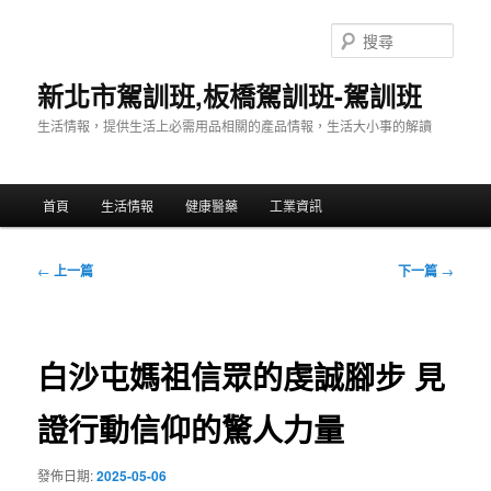
跳
至
搜
主
尋
要
新北市駕訓班,板橋駕訓班-駕訓班
內
生活情報，提供生活上必需用品相關的產品情報，生活大小事的解讀
容
主
首頁
生活情報
健康醫藥
工業資訊
要
選
單
文
←
上一篇
下一篇
→
章
導
覽
白沙屯媽祖信眾的虔誠腳步 見
證行動信仰的驚人力量
發佈日期:
2025-05-06