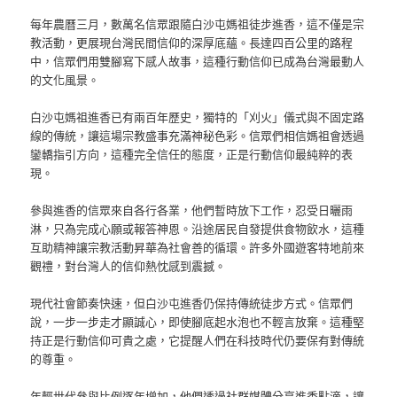
每年農曆三月，數萬名信眾跟隨白沙屯媽祖徒步進香，這不僅是宗
教活動，更展現台灣民間信仰的深厚底蘊。長達四百公里的路程
中，信眾們用雙腳寫下感人故事，這種行動信仰已成為台灣最動人
的文化風景。
白沙屯媽祖進香已有兩百年歷史，獨特的「刈火」儀式與不固定路
線的傳統，讓這場宗教盛事充滿神秘色彩。信眾們相信媽祖會透過
鑾轎指引方向，這種完全信任的態度，正是行動信仰最純粹的表
現。
參與進香的信眾來自各行各業，他們暫時放下工作，忍受日曬雨
淋，只為完成心願或報答神恩。沿途居民自發提供食物飲水，這種
互助精神讓宗教活動昇華為社會善的循環。許多外國遊客特地前來
觀禮，對台灣人的信仰熱忱感到震撼。
現代社會節奏快速，但白沙屯進香仍保持傳統徒步方式。信眾們
說，一步一步走才顯誠心，即使腳底起水泡也不輕言放棄。這種堅
持正是行動信仰可貴之處，它提醒人們在科技時代仍要保有對傳統
的尊重。
年輕世代參與比例逐年增加，他們透過社群媒體分享進香點滴，讓