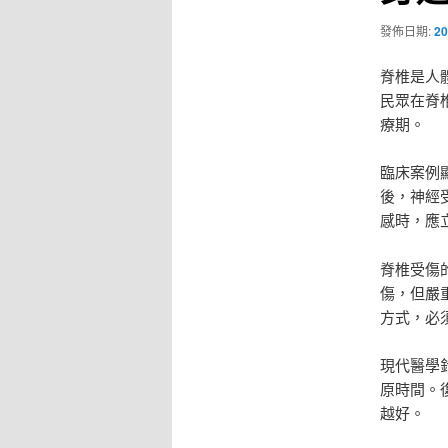
發佈日期:
20
脊椎是人
民眾在脊
療期。
臨床案例
後，神經
感時，應
脊椎受傷
傷，但嚴
方式，必
現代醫學
原時間。
越好。