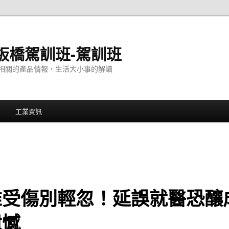
板橋駕訓班-駕訓班
相關的產品情報，生活大小事的解讀
工業資訊
椎受傷別輕忽！延誤就醫恐釀
遺憾