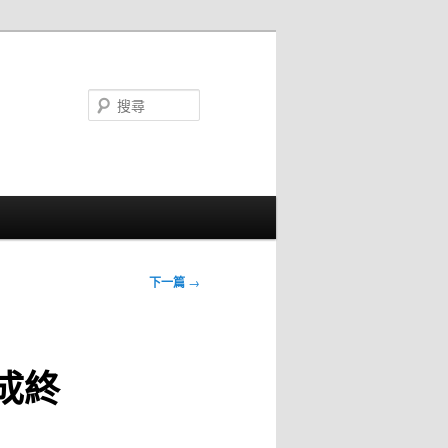
搜
尋
下一篇
→
成終