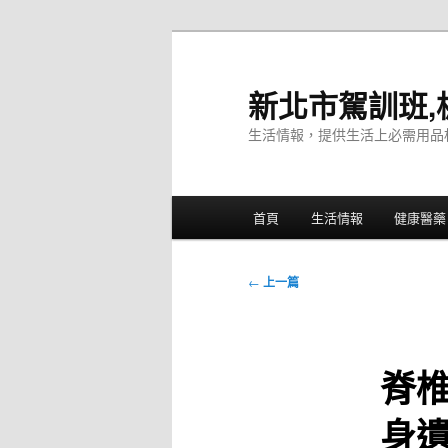
跳
至
主
新北市駕訓班,
要
生活情報，提供生活上必需用品
內
容
主
首頁
生活情報
健康醫藥
要
選
單
文
←
上一篇
章
導
覽
脊
身