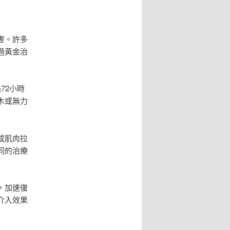
害。許多
過黃金治
72小時
木或無力
成肌肉拉
同的治療
，加速復
介入效果