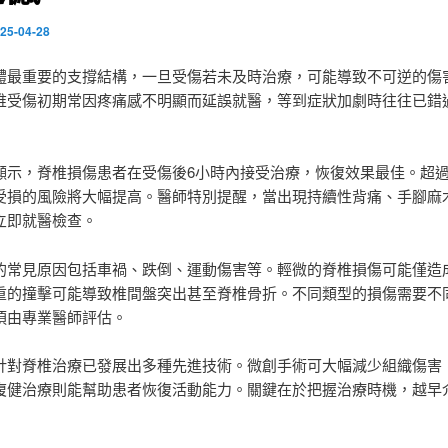
25-04-28
體最重要的支撐結構，一旦受傷若未及時治療，可能導致不可逆的傷
椎受傷初期常因疼痛感不明顯而延誤就醫，等到症狀加劇時往往已錯
顯示，脊椎損傷患者在受傷後6小時內接受治療，恢復效果最佳。超過
受損的風險將大幅提高。醫師特別提醒，當出現持續性背痛、手腳麻
立即就醫檢查。
的常見原因包括車禍、跌倒、運動傷害等。輕微的脊椎損傷可能僅造
重的撞擊可能導致椎間盤突出甚至脊椎骨折。不同類型的損傷需要不
須由專業醫師評估。
針對脊椎治療已發展出多種先進技術。微創手術可大幅減少組織傷害
復健治療則能幫助患者恢復活動能力。關鍵在於把握治療時機，越早