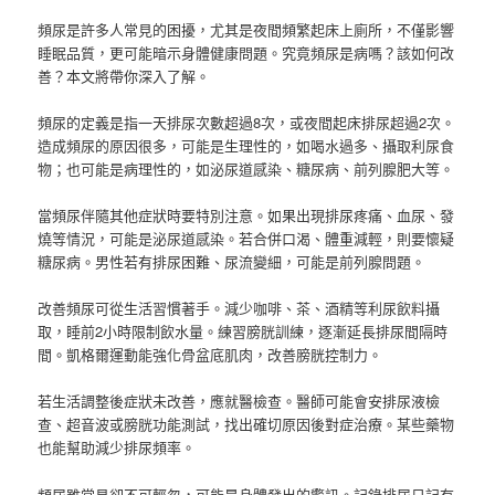
頻尿是許多人常見的困擾，尤其是夜間頻繁起床上廁所，不僅影響
睡眠品質，更可能暗示身體健康問題。究竟頻尿是病嗎？該如何改
善？本文將帶你深入了解。
頻尿的定義是指一天排尿次數超過8次，或夜間起床排尿超過2次。
造成頻尿的原因很多，可能是生理性的，如喝水過多、攝取利尿食
物；也可能是病理性的，如泌尿道感染、糖尿病、前列腺肥大等。
當頻尿伴隨其他症狀時要特別注意。如果出現排尿疼痛、血尿、發
燒等情況，可能是泌尿道感染。若合併口渴、體重減輕，則要懷疑
糖尿病。男性若有排尿困難、尿流變細，可能是前列腺問題。
改善頻尿可從生活習慣著手。減少咖啡、茶、酒精等利尿飲料攝
取，睡前2小時限制飲水量。練習膀胱訓練，逐漸延長排尿間隔時
間。凱格爾運動能強化骨盆底肌肉，改善膀胱控制力。
若生活調整後症狀未改善，應就醫檢查。醫師可能會安排尿液檢
查、超音波或膀胱功能測試，找出確切原因後對症治療。某些藥物
也能幫助減少排尿頻率。
頻尿雖常見卻不可輕忽，可能是身體發出的警訊。記錄排尿日記有