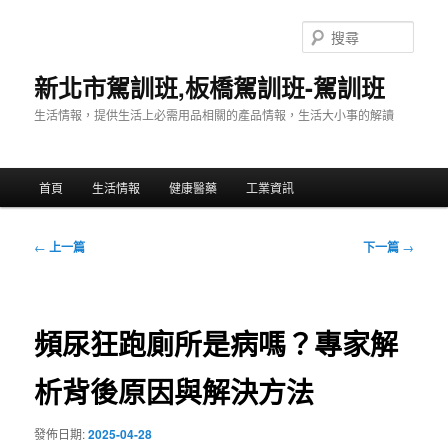
跳
至
搜
主
尋
要
新北市駕訓班,板橋駕訓班-駕訓班
內
生活情報，提供生活上必需用品相關的產品情報，生活大小事的解讀
容
主
首頁
生活情報
健康醫藥
工業資訊
要
選
單
文
←
上一篇
下一篇
→
章
導
覽
頻尿狂跑廁所是病嗎？專家解
析背後原因與解決方法
發佈日期:
2025-04-28