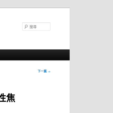
搜
尋
下一篇
→
性焦