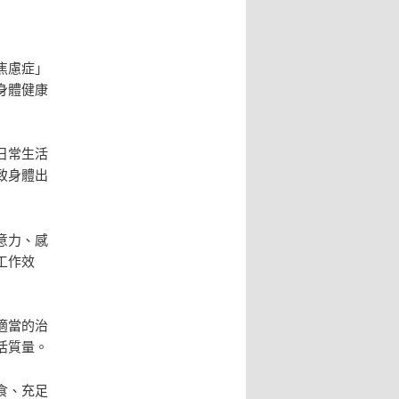
焦慮症」
身體健康
日常生活
致身體出
意力、感
工作效
適當的治
活質量。
食、充足