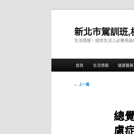
跳
至
主
新北市駕訓班,
要
生活情報，提供生活上必需用品
內
容
主
首頁
生活情報
健康醫藥
要
選
單
文
←
上一篇
章
導
覽
總
慮