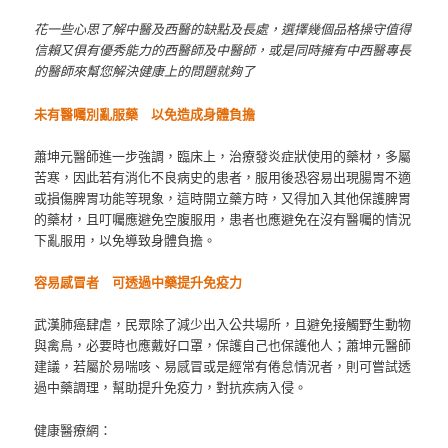
花一些心思了解中醫及西醫的缺點及長處，選擇幾個品格操守值得
信賴又俱有優秀能力的西醫師及中醫師，或是同時擁有中西醫專長
的醫師來幫您解決健康上的問題就夠了
未有醫囑別亂服藥 以免造成身體負擔
蕭坤元醫師進一步強調，臨床上，治療發炎症狀使用的藥材，多屬
苦寒，因此若有消化不良病史的患者，服用後恐容易出現腸胃不適
或損傷脾胃功能等現象，這時開立藥方時，又得加入其他保護脾胃
的藥材，且叮囑應避免空腹服用，患者也應避免在沒有醫囑的情況
下亂服用，以免導致身體負擔。
容易感冒者 可透過中藥提升免疫力
武漢肺癌肆虐，民眾除了減少出入公共場所，且避免接觸野生動物
與禽鳥，必要時也應戴好口罩，保護自己也保護他人；蕭坤元醫師
建議，若屬於易喘咳、易感冒或是經常有倦怠情況者，則可嘗試透
過中藥調理，幫助提升免疫力，對抗疾病入侵。
健康醫療網：