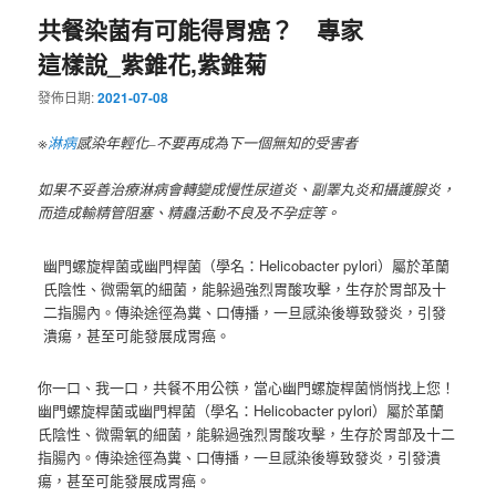
共餐染菌有可能得胃癌？ 專家
這樣說_紫錐花,紫錐菊
發佈日期:
2021-07-08
※
淋病
感染年輕化–不要再成為下一個無知的受害者
如果不妥善治療淋病會轉變成慢性尿道炎、副睪丸炎和攝護腺炎，
而造成輸精管阻塞、精蟲活動不良及不孕症等。
幽門螺旋桿菌或幽門桿菌（學名：Helicobacter pylori）屬於革蘭
氏陰性、微需氧的細菌，能躲過強烈胃酸攻擊，生存於胃部及十
二指腸內。傳染途徑為糞、口傳播，一旦感染後導致發炎，引發
潰瘍，甚至可能發展成胃癌。
你一口、我一口，共餐不用公筷，當心幽門螺旋桿菌悄悄找上您！
幽門螺旋桿菌或幽門桿菌（學名：Helicobacter pylori）屬於革蘭
氏陰性、微需氧的細菌，能躲過強烈胃酸攻擊，生存於胃部及十二
指腸內。傳染途徑為糞、口傳播，一旦感染後導致發炎，引發潰
瘍，甚至可能發展成胃癌。