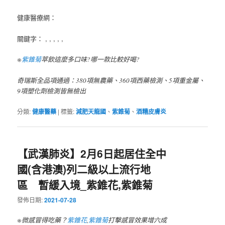
健康醫療網：
關鍵字： , , , , ,
※
紫錐菊
萃飲這麼多口味?哪一款比較好喝?
奇瑞斯全品項通過：380項無農藥、360項西藥檢測、5項重金屬、
9項塑化劑檢測皆無檢出
分類:
健康醫藥
|
標籤:
減肥天龍國
、
紫錐菊
、
酒糟皮膚炎
【武漢肺炎】2月6日起居住全中
國(含港澳)列二級以上流行地
區 暫緩入境_紫錐花,紫錐菊
發佈日期:
2021-07-28
※微感冒得吃藥？
紫錐花
,
紫錐菊
打擊感冒效果增六成