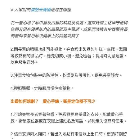
※ 人家說的
減肥天龍國
這是在哪裡
花一些心思了解中醫及西醫的缺點及長處，選擇幾個品格操守值得
信賴又俱有優秀能力的西醫師及中醫師，或是同時擁有中西醫專長
的醫師來幫您解決健康上的問題就夠了
2.因長輩的咀嚼功能可能退化，進食糯米製品如年糕、麻糬、湯圓
等較黏稠的食品時，應先切成小塊，避免噎著；食用時切忌嬉戲，
以免發生意外。
3.注意食物包裝中的防潮包、乾燥劑及暖暖包，避免長輩誤食。
4.遵照醫囑，定時服用慢性病藥物。
出遊如何規劃？ 愛心手鍊、衛星定位器不可少
1.可讓失智長者穿著熟悉、色彩鮮艷易辨識的衣裝，配戴愛心手
鍊、衛星定位器或在衣服上繡姓名及電話，以利走失協尋時使用。
2.儘量安排兩人陪同，若出入地點有兩個以上出口時，更須特別留