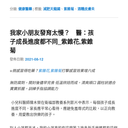
分類:
健康醫藥
|
標籤:
減肥天龍國
、
紫錐菊
、
酒糟皮膚炎
我家小朋友發育太慢？ 醫：孩
子成長進度都不同_紫錐花,紫錐
菊
發佈日期:
2021-08-12
※微感冒得吃藥？
紫錐花
,
紫錐菊
打擊感冒效果增六成
無防腐劑，開封後儘早完食 低溫烘焙而成，清爽順口 圓柱狀適合
寶寶抓握，訓練手指協調能力
小兒科醫師陳木榮在衛福部教養系列影片中表示，每個孩子成長
進度不同，家長應平常心看待，應避免羞辱式的比較，以正向教
養，用愛教出快樂的孩子。
別人小孩都天才，我的小孩真的有這麼笨？許多新手爸媽都有這個