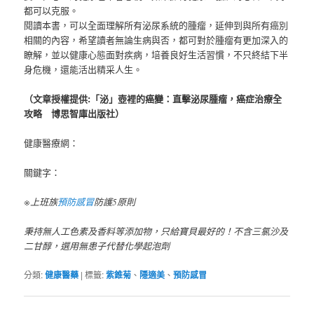
都可以克服。
閱讀本書，可以全面理解所有泌尿系統的腫瘤，延伸到與所有癌別
相關的內容，希望讀者無論生病與否，都可對於腫瘤有更加深入的
瞭解，並以健康心態面對疾病，培養良好生活習慣，不只終結下半
身危機，還能活出精采人生。
（文章授權提供:「泌」壺裡的癌變：直擊泌尿腫瘤，癌症治療全
攻略 博思智庫出版社）
健康醫療網：
關鍵字：
※上班族
預防感冒
防護5原則
秉持無人工色素及香料等添加物，只給寶貝最好的！不含三氯沙及
二甘醇，選用無患子代替化學起泡劑
分類:
健康醫藥
|
標籤:
紫錐菊
、
隱適美
、
預防感冒