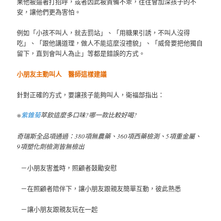
果他被逼著打招呼，或者因此被責備不乖，往往會加深孩子的不
安，讓他們更為害怕。
例如「小孩不叫人，就去罰站」、「用糖果引誘，不叫人沒得
吃」、「跟他講道理，做人不能這麼沒禮貌」、「威脅要把他獨自
留下，直到會叫人為止」等都是錯誤的方式。
小朋友主動叫人 醫師這樣建議
針對正確的方式，要讓孩子能夠叫人，衛福部指出：
※
紫錐菊
萃飲這麼多口味?哪一款比較好喝?
奇瑞斯全品項通過：380項無農藥、360項西藥檢測、5項重金屬、
9項塑化劑檢測皆無檢出
－小朋友害羞時，照顧者鼓勵安慰
－在照顧者陪伴下，讓小朋友跟親友簡單互動，彼此熟悉
－讓小朋友跟親友玩在一起