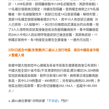
診、1,038名排除、餘隔離檢驗中(128名初驗陰性、其餘待檢驗)。
11名確診個案病況穩定，持續住院隔離。首例確定病例之275名接
觸者，除1名檢驗陽性外，其餘已完成14日居家隔離，解除列管；
其餘10名確定個案接觸者總計279人，其中10人有症狀已通報（8
人已排除、2人檢驗中）。另2月3日晚間自武漢返台的台商團，除
了3人入境時有症狀直接後送收治負壓隔離病房外，集中隔離檢疫
的244人中有2人因出現呼吸道症狀已後送就醫，其餘無症狀。11
例確診案例中，有1例接受治療完全康復後，一週內可出院。
2月6日起全中國(含港澳)列二級以上流行地區 居住中國各省市陸
人暫緩入境
依據中國大陸疾控中心通報及各省市區衛生健康委員會公布資料，
中國大陸全部31省市區(不含港澳特別行政區)累計確診24,324例新
型冠狀病毒感染個案，較昨日新增3,887例，病例單日增加數再創
新高，其中3,219例重症，490例死亡；另有疑似病例23,260例；多
地區出現社區群聚。累計密切接觸者252,154人，追蹤中185,555
人。
※ 過40歲拉警報?何時該看「
不孕症
」門診?