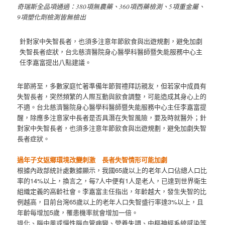
奇瑞斯全品項通過：380項無農藥、360項西藥檢測、5項重金屬、
9項塑化劑檢測皆無檢出
針對家中失智長者，也須多注意年節飲食與出遊規劃，避免加劇
失智長者症狀，台北慈濟醫院身心醫學科醫師暨失能服務中心主
任李嘉富提出八點建議。
年節將至，多數家庭忙著準備年節賀禮拜訪親友，但若家中成員有
失智長者，突然頻繁的人際互動與飲食調整，可能造成其身心上的
不適。台北慈濟醫院身心醫學科醫師暨失能服務中心主任李嘉富提
醒，除應多注意家中長者是否具潛在失智風險，要及時就醫外；針
對家中失智長者，也須多注意年節飲食與出遊規劃，避免加劇失智
長者症狀。
過年子女返鄉環境改變刺激 長者失智情形可能加劇
根據內政部統計處數據顯示，我國65歲以上的老年人口佔總人口比
率的14%以上，換言之，每7人中便有1人是老人，已達到世界衛生
組織定義的高齡社會。李嘉富主任指出，年齡越大，發生失智的比
例越高，目前台灣65歲以上的老年人口失智盛行率達3%以上，且
年齡每增加5歲，罹患機率就會增加一倍。
退化、腦中風或慢性腦血管病變、營養失調、中樞神經系統感染等