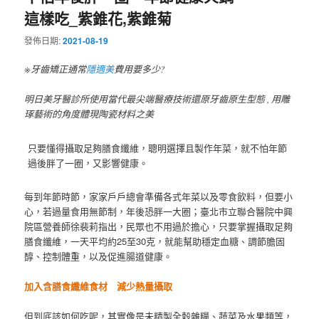
這樣吃_紫錐花,紫錐菊
發佈日期:
2021-08-19
※牙齒矯正通常
隱適美
費用要多少?
明日美牙醫診所使用當代最尖端醫療技術還原牙齒原生型態 , 用雕
琢藝術的角度體現陶瓷材料之美
只要懂得攝取足夠膳食纖維，聰明選擇且製作年菜，就不怕年節
過後胖了一圈，又影響健康。
每到年節時節，家家戶戶總會準備各式年菜以及零食飲料，但要小
心，若過量食用無節制，年後恐胖一大圈；臺北市立聯合醫院中興
院區營養師徐裴莉指出，民眾也不用過於擔心，只要掌握攝取足夠
膳食纖維，一天平均約25至30克，就能幫助穩定血糖、調節膽固
醇、控制體重，以及促進腸道健康。
加入含膳食纖維食材 減少熱量攝取
但到底該如何吃呢，其實像是未精製全榖雜糧、蔬菜及水果類等，