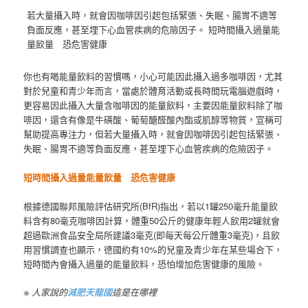
若大量攝入時，就會因咖啡因引起包括緊張、失眠、腸胃不適等
負面反應，甚至埋下心血管疾病的危險因子。 短時間攝入過量能
量飲量 恐危害健康
你也有喝能量飲料的習慣嗎，小心可能因此攝入過多咖啡因，尤其
對於兒童和青少年而言，當處於體育活動或長時間玩電腦遊戲時，
更容易因此攝入大量含咖啡因的能量飲料，主要因能量飲料除了咖
啡因，還含有像是牛磺酸、葡萄醣醛酸內酯或肌醇等物質，宣稱可
幫助提高專注力，但若大量攝入時，就會因咖啡因引起包括緊張、
失眠、腸胃不適等負面反應，甚至埋下心血管疾病的危險因子。
短時間攝入過量能量飲量 恐危害健康
根據德國聯邦風險評估研究所(BfR)指出，若以1罐250毫升能量飲
料含有80毫克咖啡因計算，體重50公斤的健康年輕人飲用2罐就會
超過歐洲食品安全局所建議3毫克(即每天每公斤體重3毫克)，且飲
用習慣調查也顯示，德國約有10%的兒童及青少年在某些場合下，
短時間內會攝入過量的能量飲料，恐怕增加危害健康的風險。
※ 人家說的
減肥天龍國
這是在哪裡