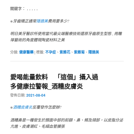
關鍵字： , , , , ,
※牙齒矯正通常
隱適美
費用要多少?
明日美牙醫診所使用當代最尖端醫療技術還原牙齒原生型態 , 用雕
琢藝術的角度體現陶瓷材料之美
分類:
健康醫藥
|
標籤:
不孕症
、
紫錐花
、
紫錐菊
、
隱適美
愛喝能量飲料 「這個」攝入過
多健康拉警報_酒糟皮膚炎
發佈日期:
2021-08-04
※
酒糟皮膚炎
反覆發作怎麼辦?
酒糟鼻是一種發生於顏面中部的前額、鼻、頰及頦部，以皮脂分泌
亢進、皮膚潮紅、毛細血管擴張