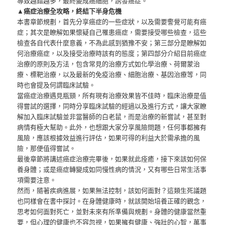
導致越錯越多，最終變成癌細胞，誘發癌症。
▲癌症治療全攻略，終結下半身危機
本書章節規劃，首先分享癌症的一些症狀，以及需要警覺可能有癌
症；其次是瞭解如果懷疑自己罹患癌症，需要接受哪些檢查，這些
檢查各自代表什麼意義，不為此感到猶豫不安；第三部分是瞭解如
何治療癌症，以及接受治療時該有的態度；第四部分介紹目前癌症
治療的原則及方法，包含常見的治療方式如化學治療、荷爾蒙治
療、標靶治療，以及最新的免疫治療、細胞治療、基因治療等，同
時也會提及何謂臨床試驗。
當癌症治療遇見瓶頸，所有現有治療效果皆不佳時，臨床治療是值
得嘗試的選擇，同時分享臨床試驗的經過以及進行方式，讓大家瞭
解加入臨床試驗並非當醫師的白老鼠，而是治療的新嘗試，甚至對
病情有極大幫助。此外，也想跟大家分享風險問題，任何事都擁有
風險，應該根據效益進行評估，如果可得的利益大於需承擔的風
險，那便值得嘗試。
最後章節將講述癌症治療完畢後，如果就此痊癒，接下來該如何保
養身體；或是癌症轉變成如同慢性病的情況，又有哪些日常生活事
項需要注意。
然而，隨著疾病進展，如果無法控制，該如何面對？這類生死議題
也同樣會在書中探討。在身體健康時，就該開始培養正確的觀念，
思考如何面對死亡，並對未來有所準備與規劃。身體的健康當然重
要，但心理的健康也不容忽視，如果擁有健康、強壯的心智，萬事