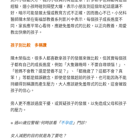
經驗，遛小孩時碰到隔壁大嬸，表示小朋友到這個年紀話還講不
好，暗示可能發展太慢或教育方式不正確，因而擔心不已。小兒科
醫師陳木榮在衛福部教養系列影片中表示，每個孩子成長進度不
同，家長應平常心看待，應避免羞辱式的比較，以正向教養，用愛
教出快樂的孩子。
孩子別比較 多稱讚
陳木榮指出，很多人都喜歡拿孩子的發展來做比較，但其實每個孩
子都有自己的成長進度，例如「大隻雞晚啼，不要自尋煩惱！」、
「爸媽不會教？還是營養不足？」、「都幾歲了？這都不會？真
笨！」等都是錯誤觀念，即使是發展超前的孩子，也可能因為不能
持續得到稱讚而產生壓力，大人應該避免羞辱式的比較，這會摧毀
孩子的信心。
旁人更不應該過度干擾，或質疑孩子的發展，以免造成父母和孩子
的壓力。
※ 過40歲拉警報?何時該看「
不孕症
」門診?
女人減肥的目的就是為了要吃？