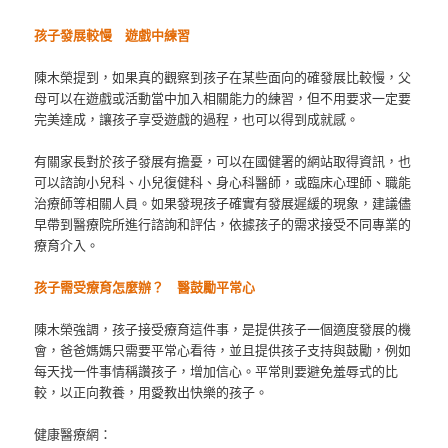
孩子發展較慢 遊戲中練習
陳木榮提到，如果真的觀察到孩子在某些面向的確發展比較慢，父
母可以在遊戲或活動當中加入相關能力的練習，但不用要求一定要
完美達成，讓孩子享受遊戲的過程，也可以得到成就感。
有關家長對於孩子發展有擔憂，可以在國健署的網站取得資訊，也
可以諮詢小兒科、小兒復健科、身心科醫師，或臨床心理師、職能
治療師等相關人員。如果發現孩子確實有發展遲緩的現象，建議儘
早帶到醫療院所進行諮詢和評估，依據孩子的需求接受不同專業的
療育介入。
孩子需受療育怎麼辦？ 醫鼓勵平常心
陳木榮強調，孩子接受療育這件事，是提供孩子一個適度發展的機
會，爸爸媽媽只需要平常心看待，並且提供孩子支持與鼓勵，例如
每天找一件事情稱讚孩子，增加信心。平常則要避免羞辱式的比
較，以正向教養，用愛教出快樂的孩子。
健康醫療網：