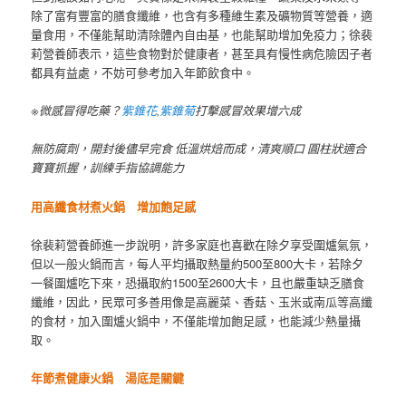
除了富有豐富的膳食纖維，也含有多種維生素及礦物質等營養，適
量食用，不僅能幫助清除體內自由基，也能幫助增加免疫力；徐裴
莉營養師表示，這些食物對於健康者，甚至具有慢性病危險因子者
都具有益處，不妨可參考加入年節飲食中。
※微感冒得吃藥？
紫錐花
,
紫錐菊
打擊感冒效果增六成
無防腐劑，開封後儘早完食 低溫烘焙而成，清爽順口 圓柱狀適合
寶寶抓握，訓練手指協調能力
用高纖食材煮火鍋 增加飽足感
徐裴莉營養師進一步說明，許多家庭也喜歡在除夕享受圍爐氣氛，
但以一般火鍋而言，每人平均攝取熱量約500至800大卡，若除夕
一餐圍爐吃下來，恐攝取約1500至2600大卡，且也嚴重缺乏膳食
纖維，因此，民眾可多善用像是高麗菜、香菇、玉米或南瓜等高纖
的食材，加入圍爐火鍋中，不僅能增加飽足感，也能減少熱量攝
取。
年節煮健康火鍋 湯底是關鍵