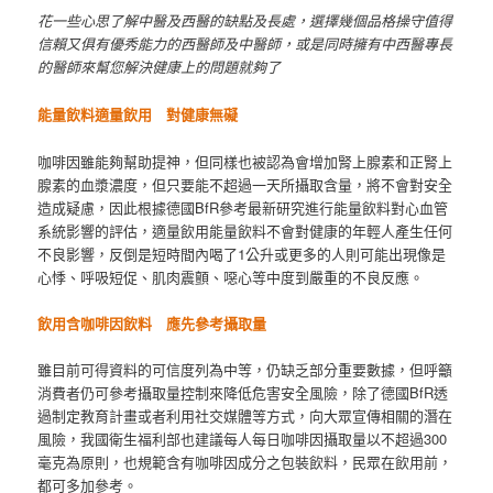
花一些心思了解中醫及西醫的缺點及長處，選擇幾個品格操守值得
信賴又俱有優秀能力的西醫師及中醫師，或是同時擁有中西醫專長
的醫師來幫您解決健康上的問題就夠了
能量飲料適量飲用 對健康無礙
咖啡因雖能夠幫助提神，但同樣也被認為會增加腎上腺素和正腎上
腺素的血漿濃度，但只要能不超過一天所攝取含量，將不會對安全
造成疑慮，因此根據德國BfR參考最新研究進行能量飲料對心血管
系統影響的評估，適量飲用能量飲料不會對健康的年輕人產生任何
不良影響，反倒是短時間內喝了1公升或更多的人則可能出現像是
心悸、呼吸短促、肌肉震顫、噁心等中度到嚴重的不良反應。
飲用含咖啡因飲料 應先參考攝取量
雖目前可得資料的可信度列為中等，仍缺乏部分重要數據，但呼籲
消費者仍可參考攝取量控制來降低危害安全風險，除了德國BfR透
過制定教育計畫或者利用社交媒體等方式，向大眾宣傳相關的潛在
風險，我國衛生福利部也建議每人每日咖啡因攝取量以不超過300
毫克為原則，也規範含有咖啡因成分之包裝飲料，民眾在飲用前，
都可多加參考。