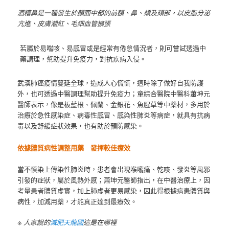
酒糟鼻是一種發生於顏面中部的前額、鼻、頰及頦部，以皮脂分泌
亢進、皮膚潮紅、毛細血管擴張
若屬於易喘咳、易感冒或是經常有倦怠情況者，則可嘗試透過中
藥調理，幫助提升免疫力，對抗疾病入侵。
武漢肺癌疫情蔓延全球，造成人心慌慌，這時除了做好自我防護
外，也可透過中醫調理幫助提升免疫力；童綜合醫院中醫科蕭坤元
醫師表示，像是板藍根、佩蘭、金銀花、魚腥草等中藥材，多用於
治療於急性感染症、病毒性感冒、感染性肺炎等病症，就具有抗病
毒以及舒緩症狀效果，也有助於預防感染。
依據體質病性調整用藥 發揮較佳療效
當不慎染上傳染性肺炎時，患者會出現喉嚨痛、乾咳、發炎等風邪
引發的症狀，屬於風熱外感；蕭坤元醫師指出，在中醫治療上，因
考量患者體質虛實，加上肺虛者更易感染，因此得根據病患體質與
病性，加減用藥，才能真正達到最療效。
※ 人家說的
減肥天龍國
這是在哪裡