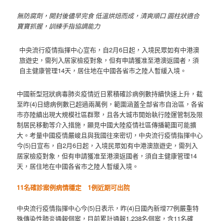
無防腐劑，開封後儘早完食 低溫烘焙而成，清爽順口 圓柱狀適合
寶寶抓握，訓練手指協調能力
中央流行疫情指揮中心宣布，自2月6日起，入境民眾如有中港澳
旅遊史，需列入居家檢疫對象，但有申請獲准至港澳返國者，須
自主健康管理14天，居住地在中國各省市之陸人暫緩入境。
中國新型冠狀病毒肺炎疫情近日累積確診病例數持續快速上升，截
至昨(4)日總病例數已超過兩萬例，範圍涵蓋全部省市自治區，各省
市亦陸續出現大規模社區群聚，且各大城市開始執行陸運管制及限
制居民移動等介入措施，顯見中國大陸疫情社區傳播範圍可能擴
大。考量中國疫情嚴峻且與我國往來密切，中央流行疫情指揮中心
今(5)日宣布，自2月6日起，入境民眾如有中港澳旅遊史，需列入
居家檢疫對象，但有申請獲准至港澳返國者，須自主健康管理14
天，居住地在中國各省市之陸人暫緩入境。
11名確診案例病情穩定 1例近期可出院
中央流行疫情指揮中心今(5)日表示，昨(4)日國內新增77例嚴重特
殊傳染性肺炎通報個案，目前累計通報1,238名個案，含11名確