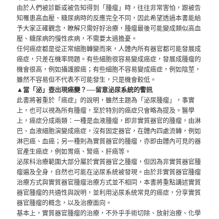
由於人們被診斷或被告知得到「腫瘤」時，往往非常害怕，跟被告
知罹患高血壓、糖尿病時的反應完全不同，因此希望透過本書能給
予大家正確觀念，瞭解只需好好治療，腫瘤最後可能變成類似高血
壓、糖尿病的慢性疾病，不需要太過擔憂。
任何癌症都是從正常細胞轉變而來，人體內所有器官都可能發展成
癌症，只差在機率問題。有些細胞很容易變成癌症，發展成腫瘤的
機會很高，例如攝護腺癌；有些細胞不容易變成癌症，例如陰莖，
雖然不容易但不代表不可能發生，只是機會較低。
▲當「泌」壺出現癌變？──留意泌尿系統的警訊
此書將著重於「癌症」的說明，雖然主題為「泌尿腫瘤」，事實
上，也可以視為所有腫瘤，至於特別的癌症只會略為提及。醫學
上，癌症分成兩類：一種是血液腫瘤，即非實質器官的腫瘤，由淋
巴、血液細胞演變成癌症，沒有固定器官，在體內四處流轉，例如
淋巴癌、血癌；另一種則為實質器官的腫瘤，亦即由體內可見的器
官產生癌症，例如胃癌、腎癌、肝癌等。
泌尿科治療範圍大部分屬於實質器官之腫瘤，但因為非實質器官腫
瘤遍及全身，自然也可能在泌尿系統被發現。由於非實質器官腫瘤
治療方式與實質器官腫瘤治療方式並不相同，本書將重點講述實質
器官腫瘤的共通性與說明，並利用泌尿系統常見的癌症，分享實質
器官腫瘤的概念，以及治療面向。
基本上，實質器官腫瘤的治療，不外乎手術切除、放射治療、化學