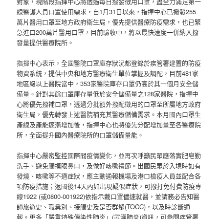
對象，現階段指揮中心將透過每日撥發徵用口罩，盡全力滿足第一
線醫護人員口罩使用需求，自1月31日以來，指揮中心已撥發255
萬片醫用口罩至地方政府衛生局，優先提供醫療防疫需求，也已緊
急進口200萬片醫用口罩，目前驗收中，將以最快速度一併納入撥
發量提供醫療院所。
指揮中心表示，全國醫院口罩庫存狀況都登錄於疾管署建置的防疫
物資系統，提供中央和地方醫療衛生單位掌握及調配，目前481家
地區級以上醫院當中，353家醫院庫存口罩仍高於其一個月安全儲
備量。針對其餘口罩庫存量低於安全儲備量之128家醫院，指揮中
心將優先撥補口罩，透過分批額外撥配徵用的口罩至所屬地方政府
衛生局，優先轉發上述醫院補充其醫療儲備需求。本月國內口罩生
產線及產能逐漸增加後，指揮中心也將優先分配增加量至各醫療院
所，全面提升國內醫療院所的口罩儲備量能。
指揮中心嚴密監控國際間疫情變化，並再次呼籲民眾應落實肥皂勤
洗手、避免觸摸眼鼻口，及做好咳嗽禮節。出國民眾於入境時如有
發燒、咳嗽等不適症狀，應主動通報機場及港口檢疫人員並配合各
項防疫措施；返國後14天內如出現疑似症狀，可撥打免付費防疫專
線1922 (或0800-001922)依指示戴口罩儘速就醫，並請務必告知醫
師旅遊史、職業別、接觸史及是否群聚(TOCC)，以及時診斷通
報。更多「嚴重特殊傳染性肺炎」(武漢肺炎)資訊，可參閱疾管署