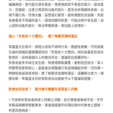
複雜病因，皆可能引發失智症，使表現症狀不單是記憶力、語言能
力、空間感、注意力等認知功能的退化，甚至合併情緒性疾病，出
現干擾行為、性情大變、妄想或幻覺等。過年期間兒女返鄉，失智
長者看見不熟識的家人、環境改變的刺激，可能出現不安全感，加
上認知功能的退化、無法準確表達，將加劇上述情形。
當心「失智症十大警訊」
應了解需求適時滿足
李嘉富主任表示，發現父母有不尋常行為，應避免責備，可利用衛
生福利部國民健康署提供的「失智症十大警訊」辨別長輩是否具失
智情形，若有兩個以上的徵兆符合，建議前往就醫評估。
失智長者多半缺乏安全感、焦慮情節較嚴重，面對這些狀況，家人
們需學習更有耐心；當患者出現重複行為或情緒起伏時，切勿第一
時間拒絕或與其爭辯，應了解需求並適時滿足，或轉移注意力。順
應年節，李嘉富主任針對飲食及出遊給予以下建議和提醒。
飲食如何安排？ 製作拿手懷舊年菜與家人同樂
1.可安排失智長者與家人同樂之活動，如引導患者做拿手菜、手作
年糕或碗粿等懷舊美食，患者透過親手料理記憶中的美食之過程，
有望改善病症。