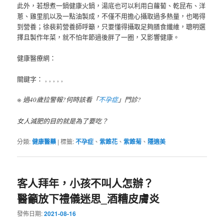
此外，若想煮一鍋健康火鍋，湯底也可以利用白蘿蔔、乾昆布、洋
蔥、雞里肌以及一點油製成，不僅不用擔心攝取過多熱量，也喝得
到營養；徐裴莉營養師呼籲，只要懂得攝取足夠膳食纖維，聰明選
擇且製作年菜，就不怕年節過後胖了一圈，又影響健康。
健康醫療網：
關鍵字： , , , , ,
※ 過40歲拉警報?何時該看「
不孕症
」門診?
女人減肥的目的就是為了要吃？
分類:
健康醫藥
|
標籤:
不孕症
、
紫錐花
、
紫錐菊
、
隱適美
客人拜年，小孩不叫人怎辦？
醫籲放下禮儀迷思_酒糟皮膚炎
發佈日期:
2021-08-16