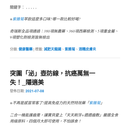
關鍵字： , , , , ,
※
紫錐菊
萃飲這麼多口味?哪一款比較好喝?
奇瑞斯全品項通過：380項無農藥、360項西藥檢測、5項重金屬、
9項塑化劑檢測皆無檢出
分類:
健康醫藥
|
標籤:
減肥天龍國
、
紫錐菊
、
酒糟皮膚炎
突圍「泌」壺防線，抗癌萬無一
失！_隱適美
發佈日期:
2021-07-08
※不再是感冒常客了!提高免疫力的天然特效藥「
紫錐菊
」
二合一機能護齒膏，讓寶貝愛上「天天刷牙+週週齒敷」嚴選全食
用級原料，四個月大即可使用，不怕誤食！