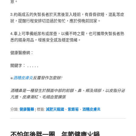
意。
3.約兩成五的失智長者於天黑後至入睡前，有昏昏欲睡、混亂等症
狀，提醒行程安排切忌過於匆忙，應於傍晚前回家。
4.車上可準備紙尿布或尿壺，以備不時之需，也可攜帶失智長者熟
悉的隨身用品，增進安全感及穩定情緒。
健康醫療網：
關鍵字： , , , , ,
※
酒糟皮膚炎
反覆發作怎麼辦?
酒糟鼻是一種發生於顏面中部的前額、鼻、頰及頦部，以皮脂分泌
亢進、皮膚潮紅、毛細血管擴張
分類:
健康醫藥
|
標籤:
減肥天龍國
、
紫錐菊
、
酒糟皮膚炎
不怕年後胖一圈 年節健康火鍋