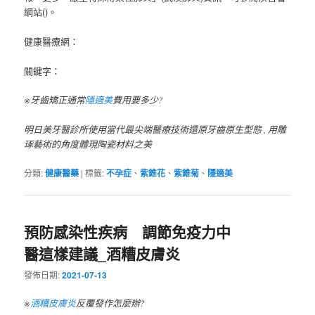
網站()。
健康醫療網：
關鍵字：
※牙齒矯正通常
隱適美
費用要多少?
明日美牙醫診所使用當代最尖端醫療技術還原牙齒原生型態 , 用雕
琢藝術的角度體現陶瓷材料之美
分類:
健康醫藥
|
標籤:
不孕症
、
紫錐花
、
紫錐菊
、
隱適美
預防感染性疾病 調節免疫力中
醫這樣建議_酒糟皮膚炎
發佈日期:
2021-07-13
※
酒糟皮膚炎
反覆發作怎麼辦?