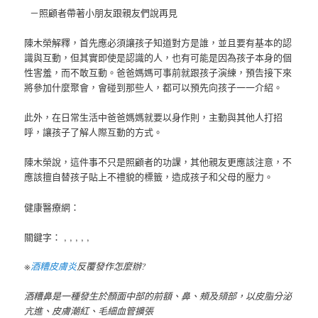
－照顧者帶著小朋友跟親友們說再見
陳木榮解釋，首先應必須讓孩子知道對方是誰，並且要有基本的認
識與互動，但其實即使是認識的人，也有可能是因為孩子本身的個
性害羞，而不敢互動。爸爸媽媽可事前就跟孩子演練，預告接下來
將參加什麼聚會，會碰到那些人，都可以預先向孩子一一介紹。
此外，在日常生活中爸爸媽媽就要以身作則，主動與其他人打招
呼，讓孩子了解人際互動的方式。
陳木榮說，這件事不只是照顧者的功課，其他親友更應該注意，不
應該擅自替孩子貼上不禮貌的標籤，造成孩子和父母的壓力。
健康醫療網：
關鍵字： , , , , ,
※
酒糟皮膚炎
反覆發作怎麼辦?
酒糟鼻是一種發生於顏面中部的前額、鼻、頰及頦部，以皮脂分泌
亢進、皮膚潮紅、毛細血管擴張