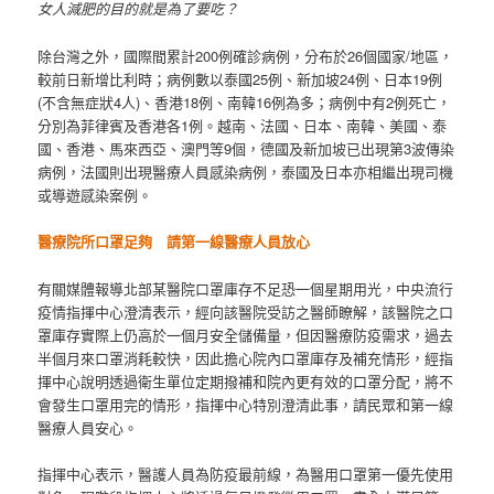
女人減肥的目的就是為了要吃？
除台灣之外，國際間累計200例確診病例，分布於26個國家/地區，
較前日新增比利時；病例數以泰國25例、新加坡24例、日本19例
(不含無症狀4人)、香港18例、南韓16例為多；病例中有2例死亡，
分別為菲律賓及香港各1例。越南、法國、日本、南韓、美國、泰
國、香港、馬來西亞、澳門等9個，德國及新加坡已出現第3波傳染
病例，法國則出現醫療人員感染病例，泰國及日本亦相繼出現司機
或導遊感染案例。
醫療院所口罩足夠 請第一線醫療人員放心
有關媒體報導北部某醫院口罩庫存不足恐一個星期用光，中央流行
疫情指揮中心澄清表示，經向該醫院受訪之醫師瞭解，該醫院之口
罩庫存實際上仍高於一個月安全儲備量，但因醫療防疫需求，過去
半個月來口罩消耗較快，因此擔心院內口罩庫存及補充情形，經指
揮中心說明透過衛生單位定期撥補和院內更有效的口罩分配，將不
會發生口罩用完的情形，指揮中心特別澄清此事，請民眾和第一線
醫療人員安心。
指揮中心表示，醫護人員為防疫最前線，為醫用口罩第一優先使用