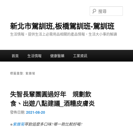
跳
跳
至
至
搜
主
輔
尋
要
助
新北市駕訓班,板橋駕訓班-駕訓班
內
內
生活情報，提供生活上必需用品相關的產品情報，生活大小事的解讀
容
容
主
首頁
生活情報
健康醫藥
工業資訊
要
選
單
標籤彙整:
紫錐菊
失智長輩團圓過好年 規劃飲
食、出遊八點建議_酒糟皮膚炎
發佈日期:
2021-08-20
※
紫錐菊
萃飲這麼多口味?哪一款比較好喝?