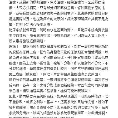
治療，或最新的標靶治療、免疫治療、細胞治療等。至於腫瘤治
療，大致方法相同，只有部分細節略有差異，譬如藥物治療的比
例，或每種癌症對於放射線與手術的效益等。此書將透過實質案例
講述實際狀況，也提及癌症的大原則，讓大家理解癌症其實不足為
懼，能夠下定決心接受治療。
泌尿系統就像茶壺，隨時有水在裡面流動，一旦泌尿系統病變後發
生流血情形，隨著尿液排出，便成為血尿。也因為每天會上廁所，
所以容易發現這個問題。
理論上，整個泌尿系統跟尿液接觸的部分，都有一層具有隔絕功能
的膜稱為尿路上皮，把作為身體廢棄物的尿液跟正常組織隔離，以
避免被身體再次吸收。如同開頭所述，任何器官組織都可能演化成
癌症，因為上皮會不斷增生、複製、分裂，所以相對於不分化、不
分裂的細胞，轉變成癌症的機會比較高，例如常見的攝護腺癌與尿
路上皮癌（膀胱癌）。同理，胃部容易產生癌症也是此原因。
細胞分裂的基本概念是：一顆細胞將染色體複製成兩套，再將它分
成兩邊，各有一套，之後分裂成兩個新細胞，裡面包含相同的遺傳
染色體。複製過程其實相當複雜，極有可能出現錯誤。
因此，體內需要有品管的系統，如果發現錯誤，就能及時修改，若
不能修改，就將之剔除。基本上，這套系統如果運作完善，體內不
會有癌細胞，然而事實卻不然，因為細胞分裂的次數非常多，品管
系統難免出錯，錯誤的細胞沒有被系統發現後糾正，並繼續分裂，