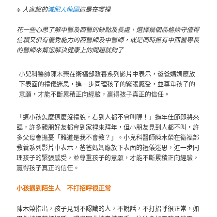
※ 人家說的
減肥天龍國
這是在哪裡
花一些心思了解中醫及西醫的缺點及長處，選擇幾個品格操守值得
信賴又俱有優秀能力的西醫師及中醫師，或是同時擁有中西醫專長
的醫師來幫您解決健康上的問題就夠了
小兒科醫師陳木榮在衛福部教養系列影片中表示，爸爸媽媽應放
下表面的禮儀迷思，進一步同理孩子的緊張感受，並尊重孩子的
意願，才能不斷累積正向經驗，贏得孩子真正的信任。
「這小孩怎麼這麼沒禮貌，看到人都不會叫喔！」過年佳節即將來
臨，許多親朋好友都會到家裡來拜年，但小朋友見到人都不叫，許
多父母會擔憂「難道是我不會教？」。小兒科醫師陳木榮在衛福部
教養系列影片中表示，爸爸媽媽應放下表面的禮儀迷思，進一步同
理孩子的緊張感受，並尊重孩子的意願，才能不斷累積正向經驗，
贏得孩子真正的信任。
小孩遇到陌生人 不打招呼很正常
陳木榮指出，孩子見到不認識的人，不說話，不打招呼很正常，如