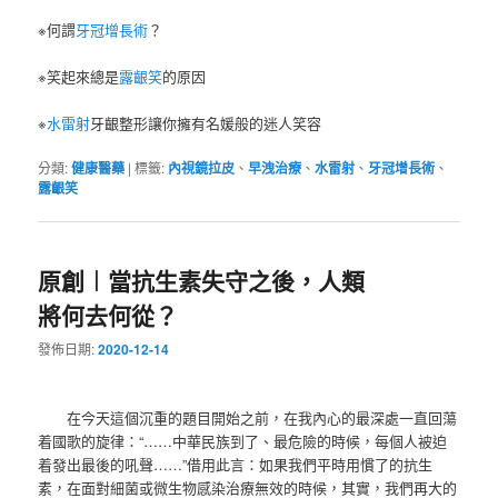
※何謂
牙冠增長術
？
※笑起來總是
露齦笑
的原因
※
水雷射
牙齦整形讓你擁有名媛般的迷人笑容
分類:
健康醫藥
|
標籤:
內視鏡拉皮
、
早洩治療
、
水雷射
、
牙冠增長術
、
露齦笑
原創︱當抗生素失守之後，人類
將何去何從？
發佈日期:
2020-12-14
在今天這個沉重的題目開始之前，在我內心的最深處一直回蕩
着國歌的旋律：“……中華民族到了、最危險的時候，每個人被迫
着發出最後的吼聲……”借用此言：如果我們平時用慣了的抗生
素，在面對細菌或微生物感染治療無效的時候，其實，我們再大的