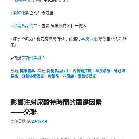
※
紫錐花
紫色的神奇力量
※
保健食品代工
、包裝,詳細廠商名目一覽表
※床事不給力? 穩定有效的外科手術進行
早洩治療
,讓你重振男性雄
風!
※何謂
牙冠增長術
？
分類:
健康醫藥
|
標籤:
保健食品代工
、
內視鏡拉皮
、
早洩治療
、
牙冠增
長術
、
牙齦外露矯正
、
紫錐花
、
花賜康
、
露齦笑矯正
影響注射尿酸持時間的關鍵因素
——交聯
發佈日期:
2020-12-14