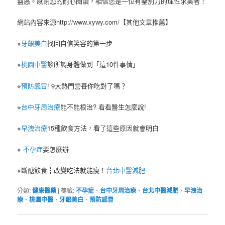
蠱惑。感謝您的耐心閱讀，相信您是一位有鑒別力的理性求美者！
網站內容來源http://www.xywy.com/【其他文章推薦】
※
牙齦美白
找回自信笑容的第一步
※
桃園中醫
診所調身體做到「這10件事情」
※
預防感冒
! 9大熱門營養你吃對了嗎？
※
台中牙周治療
能不能根治? 看看醫生怎麼說!
※
早洩治療
15種飲食方法，看了這些原因就會明白
※
不孕症
要怎麼辦
※斷醣飲食┇改變吃法就能瘦！
台北中醫減肥
分類:
健康醫藥
|
標籤:
不孕症
、
台中牙周治療
、
台北中醫減肥
、
早洩治
療
、
桃園中醫
、
牙齦美白
、
預防感冒