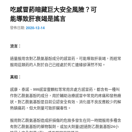
吃感冒葯暗藏巨大安全風險？可
能導致肝衰竭是謠言
發佈日期:
2020-12-14
流言：
過量服用含對乙酰氨基酚成分的感冒葯，可能導致肝衰竭，而經常
服用這類葯的人對於自己已經處於死亡邊緣卻渾然不知。
真相：
感康、泰諾、999感冒靈顆粒等常用非處方感冒葯，都含有一種叫
作對乙酰氨基酚的成分，用於輔助治療感冒中常見的疼痛和發熱癥
狀。對乙酰氨基酚是目前公認安全有效、消化道不良反應較少的解
熱鎮痛葯，但大劑量可致肝臟毒性。
服用對乙酰氨基酚造成肝損傷的危險多發生在同一時間服用多種含
有對乙酰氨基酚的藥物製劑，或加大劑量(超過對乙酰氨基酚24小