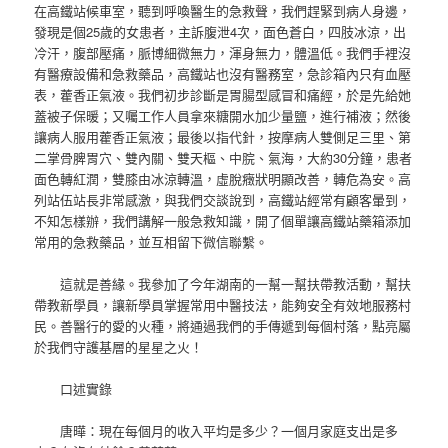
在高鐵站候車室，聽到呼喚醫生的急救聲，我們趕緊到病人身邊，
發現是個25歲的女患者，主訴腹泄4次，面色蒼白，四肢冰涼，出
冷汗，腹部壓痛，脈博細微無力，渾身無力，體溫低。我們手裡沒
有醫療設備和急救藥品，高鐵站也沒有醫務室，急診箱內只有血壓
表，藿香正氣液。我們初步診斷是胃腸型感冒和痛經，於是先給她
蓋被子保暖；又囑工作人員拿來糖開水加少量鹽，進行補液；然後
讓病人服用藿香正氣液；最後以指代針，按摩病人雙側足三里、第
二掌骨脾胃穴、雙內關、雙天樞、中脘、氣海，大約30分鐘，患者
面色轉紅潤，雙膝由冰涼轉溫，虛脫癥狀明顯改善，轉危為安。高
列站伍站長非常感激，與我們交談說到，高鐵站經常有顧客暈到，
不知怎樣辦，我們講解一般急救知識，開了個單讓高鐵站藥箱添加
常用的急救藥品，並互相留下微信聯繫。
這就是善緣。我參加了今年湖南的一幫一幫扶帶教活動，幫扶
帶教新學員，讓新學員掌握常用中醫技法，能夠安全有效地服務村
民。善醫行的愛的火種，將通過我們的手傳遞到每個村落，點亮屬
於我們守護基層的星星之火！
口述實錄
唐曄：現在每個月的收入平均是多少？一個月家庭支出是多