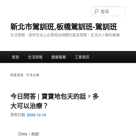
跳
跳
至
至
搜
主
輔
尋
要
助
新北市駕訓班,板橋駕訓班-駕訓班
內
內
生活情報，提供生活上必需用品相關的產品情報，生活大小事的解讀
容
容
主
首頁
生活情報
健康醫藥
工業資訊
要
選
單
標籤彙整:
早洩治療
今日問答 | 寶寶地包天的話，多
大可以治療？
發佈日期:
2020-12-15
Chris，你好