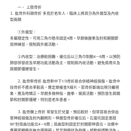
一、 上肢骨折
⒈ 肱骨外科頸骨折 多見於老年人，臨床上將其分為外展型及內收
型兩類
①外展型：
多屬穩定性，可用三角巾懸吊固定4周。早期做握拳及肘和腕關節
屈伸練習，限制肩外展活動。
②內收型：治療較困難，複位后以三角巾制動4－6周。以預防
肺部併發症及早期功能活動為主，限制肩內收活動。避免肩周炎及
肩關節僵硬發生。
⒉ 肱骨幹骨折 肱骨幹中下1/3骨折易合併橈神經損傷。肱骨中
段骨折不癒合率較高，應定期複查X線片，若骨折斷端出現分離現
象，應及時矯正。早期多做伸指、握拳、聳肩活動，預防發生肩關
節和肘關節僵硬，特別是老年患者。
⒊ 肱骨髁上骨折 常發生於兒童，預后較好，但常容易合併血
管神經損傷及肘內翻畸形。伸展型骨折複位后，石膏托固定患肢
90°肘屈曲功能位4－6周；屈曲型則固定於肘關節伸直位。治療中
應嚴密觀察有無血運障礙，其早期癥狀為劇痛，橈動脈搏動消失、