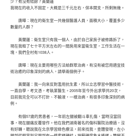
少？有沒有結餘？黃蘭蓮
我現在的收入不固定，大概是三千元左右，保本開支，所剩無幾。
唐曄：現在的衛生室一共幾個醫護人員，面積大小，覆蓋多少
數量的人群？
黃蘭蓮：衛生室只有我一個人，由於自己家房子被修路拆了，
現在我租了七十平方米左右的一間房用來當衛生室，工作生活在一
塊，我們全村有1038人。
唐曄：現在主要用哪些方法給群眾治病，有沒有被您用適宜技
術治癒的印象深刻的病人，請舉兩個例子。
黃蘭蓮：我一向來反對濫用抗生素，所以立志學習中醫技術，
一直自學，考文憑，考執業醫生。2005年至今外出求學共20次，
目前我完全可以不打針、不輸液，一樣治病，有很多印象深刻的病
例。
有個57歲的男患者，一年前左腿被翻斗車扎傷，當時沒當回
事，現在腿痛反覆發作。他在我們湖南著名的傷科醫院治療過，沒
有好轉，聽說我在北京學習綠色療法，前來找我，查體發現，左小
腿部從腘窩到足跟部有一條索樣硬結，按壓硬度象木棒樣，雙腳不