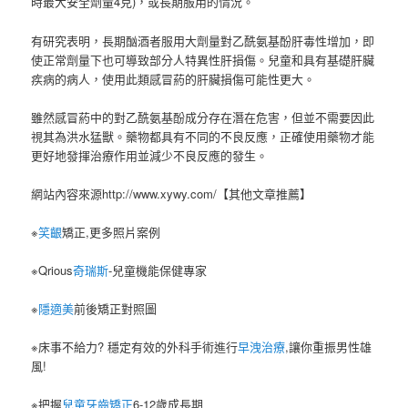
時最大安全劑量4克)，或長期服用的情況。
有研究表明，長期酗酒者服用大劑量對乙酰氨基酚肝毒性增加，即
使正常劑量下也可導致部分人特異性肝損傷。兒童和具有基礎肝臟
疾病的病人，使用此類感冒葯的肝臟損傷可能性更大。
雖然感冒葯中的對乙酰氨基酚成分存在潛在危害，但並不需要因此
視其為洪水猛獸。藥物都具有不同的不良反應，正確使用藥物才能
更好地發揮治療作用並減少不良反應的發生。
網站內容來源http://www.xywy.com/【其他文章推薦】
※
笑齦
矯正,更多照片案例
※Qrious
奇瑞斯
-兒童機能保健專家
※
隱適美
前後矯正對照圖
※床事不給力? 穩定有效的外科手術進行
早洩治療
,讓你重振男性雄
風!
※把握
兒童牙齒矯正
6-12歲成長期