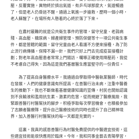
壓，反覆實施，異物終於擠出氣道，有乒乓球那麼大，氣道暢通
了，但是老人仍昏迷不醒，通過上氧進一步搶救，歷時一個小時，
老人蘇醒了，在場所有人懸着的心終於落了下來。
在農村最難的就是公共衛生事件的管理，留守兒童、老弱病
殘、高血壓、糖尿病、婦產婦管理、預防保健等十一項公共衛生事
件，都是管轄的範圍，留守兒童由老人看護不方便來接種，為了防
止流行病傳播，保障不漏一針，我們只好上門去完成疫苗接種計
劃；對老年高血壓患者常常上門隨訪，囑導正確使用降壓葯，我從
不考慮自己得失，因為這是我們基層醫生應當堅守的一份責任。
為了提高自身醫療水平，我通過自學取得中醫執業醫師，時代
在發展，人們的健康意識有所提高，在善醫行治未病，注重中醫養
生的推動下，我也不斷做着基層健康知識的宣傳，村民也開始認識
到不良輸液和濫用抗生素、激素的危害，從而規避了醫療風險，我
緊跟善醫行村醫幫扶的腳步，积極爭取每次學習機會，也積极參加
了志願者醫療隊，提升自己醫療技術的同時也提升了自己精神境
界，加入善醫行村醫幫扶的每一天都是充實的。
這裏，我真的感恩善醫行為村醫免費提供的中醫適宜技術，這
些適宜技術能很快應用於臨床。今年，我和同事金藝去青陽學習，