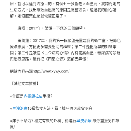
居，就可以達到治療目的。有個七十多歲老人血壓高，我詢問她的
生活方式，找出導致血壓高的原因是高鹽飲食，通過我的耐心講
解，她沒服藥血壓就恢復正常了。
唐曄：2017年，請說一下您的三個願望。
黃蘭蓮：2017年，我的第一個願望是重建我的衛生室，把綠色
療法推廣，方便更多需要幫助的群眾；第二件是把所學的知識鞏
固；第三件是讀懂《古今症病心悟》內有關高血壓、糖尿病的診斷
與治療思路，還有把《四聖心源》這部書弄懂！
網站內容來源http://www.xywy.com/
【其他文章推薦】
※什麼是
內視鏡拉皮
手術?
※
早洩治療
15種飲食方法，看了這些原因就會明白
※床事不給力? 穩定有效的外科手術進行
早洩治療
,讓你重振男性雄
風!