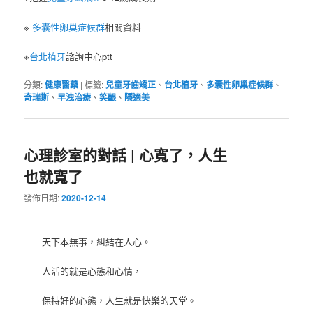
※
多囊性卵巢症候群
相關資料
※
台北植牙
諮詢中心ptt
分類:
健康醫藥
|
標籤:
兒童牙齒矯正
、
台北植牙
、
多囊性卵巢症候群
、
奇瑞斯
、
早洩治療
、
笑齦
、
隱適美
心理診室的對話 | 心寬了，人生
也就寬了
發佈日期:
2020-12-14
天下本無事，糾結在人心。
人活的就是心態和心情，
保持好的心態，人生就是快樂的天堂。