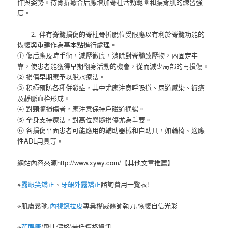
作與姿勢。待骨折癒合后應增加脊柱活動範圍和腰背肌的練習強
度。
⒉ 伴有脊髓損傷的脊柱骨折脫位受限應以有利於脊髓功能的
恢復與重建作為基本點進行處理。
① 傷后應及時手術，減壓徹底，消除對脊髓致壓物，內固定牢
靠，使患者能獲得早期翻身活動的機會，從而減少局部的再損傷。
② 損傷早期應予以脫水療法。
③ 积極預防各種併發症，其中尤應注意呼吸道、尿道感染、褥瘡
及靜脈血栓形成。
④ 對頸髓損傷者，應注意保持戶磁道通暢。
⑤ 全身支持療法，對高位脊髓損傷尤為重要。
⑥ 各損傷平面患者可能應用的輔助器械和自助具，如輪椅、適應
性ADL用具等。
網站內容來源http://www.xywy.com/【其他文章推薦】
※
露齦笑矯正
、
牙齦外露矯正
諮詢費用一覽表!
※肌膚鬆弛,
內視鏡拉皮
專業權威醫師執刀,恢復自信光彩
※
花賜康
(飛比價格)最低價格資訊