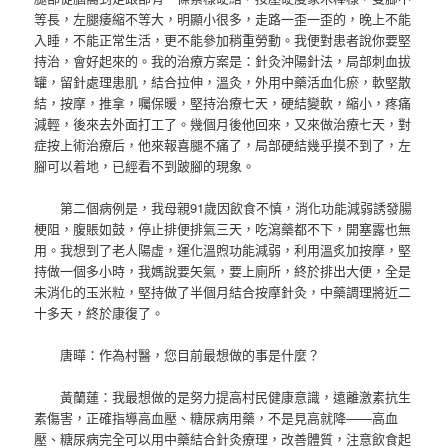
等長，左腿痿縮不等大，明顯小很多，走路一歪一歪的，晚上不能
入睡，不能正常生活，更不能參加稍重勞動。我便對患者說你要堅
持治，會好起來的。我的治療方案是：針灸沖陽針法，局部刺血拔
罐，留針處理患肌，結合拉伸，溫灸，外用中藥活血化瘀，軟堅散
結，按摩，推拿，囑保暖，堅持治療七天，硬結變軟，縮小，疼痛
減輕，後來去外面打工了。幾個月後他回來，又來做治療七天，對
症按上術治療后，他來報喜腿不痛了，局部硬結幾乎摸不到了，左
腳可以着地，已經看不到跛腳的現象。
第二個病例是，我母親91歲因飲食不慎，消化功能減弱誘發腸
梗阻，腹賬如鼓，停止排便排氣三天，吃瀉藥都不下，開塞露也無
用。我想到了老人陽虛，運化溫煦功能減弱，利用溫炙加按摩，堅
持做一個多小時，我媽說要矢氣，要上廁所，終於排出大便，全是
未消化的玉米粒，堅持做了半個月結合按摩針灸，中藥調理將近二
十多天，終於康復了。
唐曄：作為村醫，您目前最想做的事是什麼？
黃蘭蓮：我最想做的是努力提高村民健康意識，遠離激素抗生
素傷害，正確指導高血壓、糖尿病用藥，不是見高就降——高血
壓、糖尿病完全可以用中藥結合針灸療理，改善體質，注意飲食起