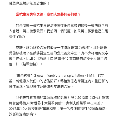
吼聲也誠然是無濟於事的！
當抗生素失守之後，我們人類將何去何從？
如果問哪一種抗生素是治療腸道細菌感染的最後一道防線？有
人會說：萬古黴素云云。我想問一個問題：如果萬古黴素也產生耐
藥性了呢？
或許，細菌感染治療的最後一道防線是“糞菌移植”，那什麼是
糞菌移植呢？在孫鋒醫生既往的公眾號文章里，有不少相關的文章
做了描述，比如：《原創︱口服“糞便”：重口味的治療令人瞠目結
舌！》（點擊鏈接）。
“糞菌移植”（Fecal microbiota transplantation，FMT）的定
義：將健康人糞便中的功能菌群，移植到患者胃腸道內，重建新的
腸道菌群，實現腸道及腸道外疾病的治療。
我們先來看看關於糞菌移植的影響力吧：2013年《時代》雜誌
將糞菌移植入榜“世界十大醫學突破”！克利夫蘭醫學中心預測了
2017年“10大醫療創新”年度榜單：第一名是“利用微生物菌群預防、
診斷和治療疾病”。