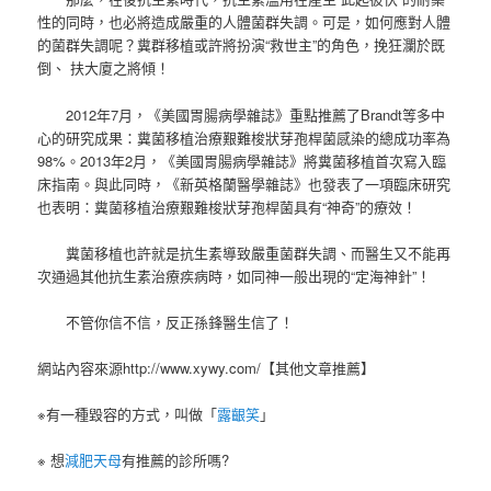
性的同時，也必將造成嚴重的人體菌群失調。可是，如何應對人體
的菌群失調呢？糞群移植或許將扮演“救世主”的角色，挽狂瀾於既
倒、 扶大廈之將傾！
2012年7月，《美國胃腸病學雜誌》重點推薦了Brandt等多中
心的研究成果：糞菌移植治療艱難梭狀芽孢桿菌感染的總成功率為
98%。2013年2月，《美國胃腸病學雜誌》將糞菌移植首次寫入臨
床指南。與此同時，《新英格蘭醫學雜誌》也發表了一項臨床研究
也表明：糞菌移植治療艱難梭狀芽孢桿菌具有“神奇”的療效！
糞菌移植也許就是抗生素導致嚴重菌群失調、而醫生又不能再
次通過其他抗生素治療疾病時，如同神一般出現的“定海神針”！
不管你信不信，反正孫鋒醫生信了！
網站內容來源http://www.xywy.com/【其他文章推薦】
※有一種毀容的方式，叫做「
露齦笑
」
※ 想
減肥天母
有推薦的診所嗎?