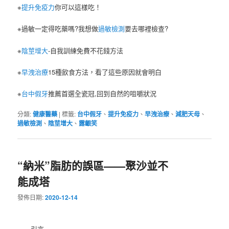
※
提升免疫力
你可以這樣吃！
※過敏一定得吃藥嗎?我想做
過敏檢測
要去哪裡檢查?
※
陰莖增大
-自我訓練免費不花錢方法
※
早洩治療
15種飲食方法，看了這些原因就會明白
※
台中假牙
推薦首選全瓷冠,回到自然的咀嚼狀況
分類:
健康醫藥
|
標籤:
台中假牙
、
提升免疫力
、
早洩治療
、
減肥天母
、
過敏檢測
、
陰莖增大
、
露齦笑
“納米”脂肪的誤區——聚沙並不
能成塔
發佈日期:
2020-12-14
引言