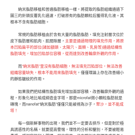
納米脂肪移植和普通脂肪移植一樣，將提取的脂肪組織通過下
圖三的針頭反覆乳化過濾，打破原有的脂肪顆粒后獲得乳化液。其
根本不含有脂肪細胞。
常規的脂肪移植由於含有大量的脂肪脂肪，填充注射層次位於
皮下脂肪層和肌肉、肌間隙層，
主要是通過物理的填充作用，將原
本凹陷扁平的部位(諸如額頭、太陽穴、面頰、乳房等)通過結構性
脂肪填充，增加凹陷部位容積，從而達到改善輪廓外觀的作用。
而
“納米脂肪”里沒有脂肪細胞，無法填充凹陷部位，無法改善
組織容量缺失，根本不能用來脂肪填充
，僅僅理論上存在改善細小
的靜態皺紋的作用。
如果我們把結構性脂肪填充增加面部容積、改善輪廓外觀的過
程，形象化地比喻成締造金字塔，那麼microfat微小顆粒脂肪就是
磚塊，而nanofat“納米脂肪”僅僅只能被視為沙子，
聚沙，並不能成
塔！
每一個新鮮事物的出現，我們並不一定要去排斥，但是對於極
具誘惑性的名稱，就要提高警惕，理性的分析和鑒別，不要被輕易