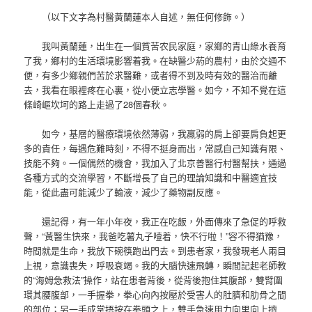
（以下文字為村醫黃蘭蓮本人自述，無任何修飾。）
我叫黃蘭蓮，出生在一個貧苦农民家庭，家鄉的青山綠水養育
了我，鄉村的生活環境影響着我。在缺醫少葯的農村，由於交通不
便，有多少鄉親們苦於求醫難，或者得不到及時有效的醫治而離
去，我看在眼裡疼在心裏，從小便立志學醫。如今，不知不覺在這
條崎嶇坎坷的路上走過了28個春秋。
如今，基層的醫療環境依然薄弱，我羸弱的肩上卻要肩負起更
多的責任，每遇危難時刻，不得不挺身而出，常感自己知識有限、
技能不夠。一個偶然的機會，我加入了北京善醫行村醫幫扶，通過
各種方式的交流學習，不斷增長了自己的理論知識和中醫適宜技
能，從此盡可能減少了輸液，減少了藥物副反應。
還記得，有一年小年夜，我正在吃飯，外面傳來了急促的呼救
聲，“黃醫生快來，我爸吃薯丸子噎着，快不行啦！”容不得猶豫，
時間就是生命，我放下碗筷跑出門去。到患者家，我發現老人兩目
上視，意識喪失，呼吸衰竭。我的大腦快速飛轉，瞬間記起老師教
的“海姆急救法”操作，站在患者背後，從背後抱住其腹部，雙臂圍
環其腰腹部，一手握拳，拳心向內按壓於受害人的肚臍和肋骨之間
的部位；另一手成掌捂按在拳頭之上，雙手急速用力向里向上擠