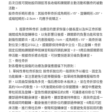
后次日既可開始股四頭肌等長收縮和踝關節主動活動和髕骨的被動
活動。
股骨骨折畸形癒合：其股骨幹骨折成角畸形>15°、旋轉畸形>20°，
或縮短畸形>2.5cm，均應手術矯正。
⒊ 脛腓骨幹骨折 治療目的要求恢復小腿長度以及糾正骨折斷
端間成角與旋轉移位，以免影響日後膝、踝關節的負重功能和發生
創傷性關節炎。成人的患肢縮短<1cm，成角畸形<15°，兩骨折端
對位至少應在2/3以上。膝關節保持伸直中立位，防止旋轉。骨折
固定后開始踝關節伸屈練習和股四頭肌練習。2－3周后做膝關節屈
伸活動。根據骨折癒合程度，可扶雙拐逐漸分級負重練習。
三、脊柱骨折
對各種脊柱損傷的治療及康復應遵循下列原則：
⒈ 單純性脊柱骨折脫位 按骨折脫位的一般原則予以複位、固定及
功能鍛煉。並注意避免引起脊髓損傷，如單純性胸腰椎壓縮性骨
折，以屈曲型損傷為多見，傷后應仰卧木板床上，並在骨折部位墊
高約10cm的軟墊，3－5天後開始仰卧位保健體操，練習中應避免
脊柱前屈及旋轉。當急性癥狀緩解后約2周，可讓患者仰卧位下做
腰部過伸和翻身練習。翻身時，腰部要維持伸展位，肩與骨盆成一
條直線同時翻轉，翻身後進行俯卧位的腰部過伸練習。6周后可起
床活動，進行脊柱后伸，側彎和旋轉練習，但要避免背部前屈的動