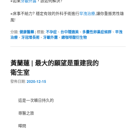
※如果
牙齦外露
，該如何解決?
※床事不給力? 穩定有效的外科手術進行
早洩治療
,讓你重振男性雄
風!
分類:
健康醫藥
|
標籤:
不孕症
、
台中隱適美
、
多囊性卵巢症候群
、
早洩
治療
、
牙冠增長術
、
牙齦外露
、
總咖啡酸衍生物
黃蘭蓮 | 最大的願望是重建我的
衛生室
發佈日期:
2020-12-15
這是一次曠日持久的
尋醫之旅
曄問