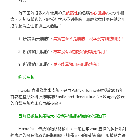
時下國內很多人在使用極具
誘惑性
的名稱“
納米脂肪
”來炒作概
念，因其時髦的名字經常有客人受到蠱惑，那麼究竟什麼是納米脂
肪？顧清主任闡述三大觀點：
1. 所謂“納米脂肪”，
其實它並不是脂肪，根本沒有脂肪細胞！
2. 所謂“納米脂肪”，
根本沒有增加容積的填充作用！
3. 所謂“納米脂肪”，
並不能單獨用來脂肪填充！
納米脂肪
nanofat直譯為納米脂肪，是由Patrick Tonnard教授於2013年
首次在整形外科頂級雜誌Plastic and Reconstructive Surgery發表
的自體脂肪臨床應用新技術。
目前根據脂肪顆粒大小對移植脂肪組織的分類如下：
Macrofat：傳統的脂肪移植中，一般使用2mm直徑的鈍針注射
經處理的吸脂獲取的脂肪組織，這種大小的脂肪組織一般被稱之為