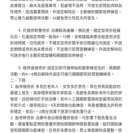
皮膚蒼白、麻木及感覺異常，若處理不及時，可發生前臂肌肉缺血
性壞死，造成嚴重殘疾。外固定解除后，主動做肘關節屈伸練習，
禁止暴力被動屈伸活動，以避免骨化性肌炎的發生。
⒋ 尺橈骨幹雙骨折 治療較為複雜，預后差。穩定型骨折經複
位后，石膏固定時間一般為8－10周，並根據臨床癒合程度而決定
拆除時間，切勿過早。不穩定型骨折需手術切開複位內固定。外固
定期間或骨折尚未癒合前，不宜進行前臂旋轉練習。外固定解除后
可逐步進行主動前臂旋轉和腕關節屈伸練習。
⒌ 橈骨遠端骨折 固定后即可做伸指和握拳練習及肘、肩關節
活動。約4－6周后解除外固定可進行腕關節和前臂旋轉練習。
二、下肢
⒈ 股骨頸骨折 多見於老年人，女性多於男性，常在骨質疏鬆症的
基礎上發生，其致殘率和致死率較高。為避免長期卧床所引起的併
發症，目前傾向於手術治療。其中人工髖關節置換術是最常採用的
手術方式。通常術后3－5天即開始功能練習，待患者體能允許和骨
折穩定，術后1－2周在保護下逐漸分級負重行走。
⒉ 股骨幹骨折 治療中易出現各種併發症，可影響下肢負重及活
動。康復重點是預防應儘早開始膝關節伸膝裝置粘連，股四頭肌練
習和膝關節功能練習。在骨折未癒合前，禁止做直腿抬高運動。術