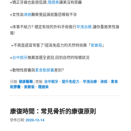
※矯正牙齒也能很低調,
隱適美
讓美沒有距離
※女性染
淋病
難察覺延誤就醫恐導致不孕
※床事不給力? 穩定有效的外科手術進行
早洩治療
,讓你重振男性雄
風!
※不再是感冒常客了!提高免疫力的天然特效藥「
紫錐菊
」
※
台中假牙
推薦首選全瓷冠,回到自然的咀嚼狀況
※動物性膠囊與
素食軟膠囊
差別?
分類:
健康醫藥
|
標籤:
台中假牙
、
提升免疫力
、
早洩治療
、
淋病
、
素食
軟膠囊
、
紫錐菊
、
隱適美
康復時間：常見骨折的康復原則
發佈日期:
2020-12-14