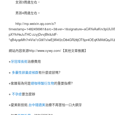
女孩3周歲左右，
男孩4周歲左右。
http://mp.weixin.qq.com/s?
timestamp=1482456961&src=3&ver=1&signature=aCAYeAaKrv3pU
pXYkHeJuTHC-zzyjDvvjBk9JdF-
*qB4yqeMh7r4Via*cG9l7xIwEjW4f2cD84GR28jOT5pr4OEqKMA8QqJI
網站內容來源http://www.xywy.com/【其他文章推薦】
※
牙冠增長術
治療費用
※
多囊性卵巢症候群
有什麼症狀嗎?
※紫錐菊為何是
總咖啡酸衍生物
的重要指標?
※
不孕症
要怎麼辦
※愛美新技術,
台中隱適美
治療不再害怕一口大鋼牙