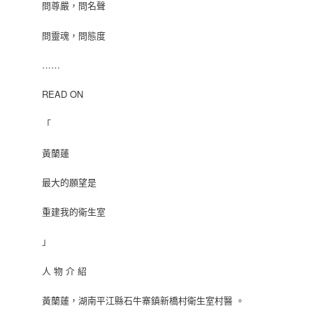
問尊嚴，問名聲
問靈魂，問態度
……
READ ON
「
黃蘭蓮
最大的願望是
重建我的衛生室
」
人 物 介 紹
黃蘭蓮，湖南平江縣石牛寨鎮新橋村衛生室村醫 。