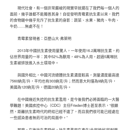
現代社會，有一個非常嚴峻的現實早就擺在了我們每一個人的
面前，幾乎誰都不能獨善其身！自從發明青霉素抗生素以來，我們
的食物鏈中幾乎充斥了抗生素的身影：蔬菜、水果、豬肉、牛肉、
牛奶……無處不在！
青霉素發現者：亞歷山大·弗萊明
2013年中國抗生素使用量驚人，一年使用16.2萬噸抗生素，約
佔世界用量的一半：其中52%為獸用，48%為人用，超過5萬噸抗
生素被排放進入水土環境中。
與國外相比，中國河流總體抗生素濃度較高，測量濃度最高達
7560納克/升，平均也有303納克/升；然而意大利僅為9納克/升，
美國為120納克/升，德國20納克/升。
在中國幾近失控的抗生素濫用，是今後我們必將面臨的一大醫
學難題！美國疾控中心（CDC）主任Frieden博士甚至表示，“很顯
然，距離抗生素時代的終結已經不遠了，而且我們很可能已經處在
一些感染患者無葯可治的局面中。”
那麼，在後抗生素時代，抗生素濫用在產生“此起彼伏”的耐藥