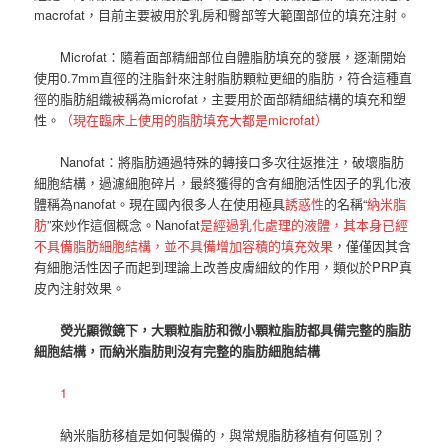
macrofat，目前主要被用於乳房和臀部等大範圍部位的填充注射。
Microfat：隨着面部精細部位自體脂肪填充的發展，逐漸開始
使用0.7mm直徑的注脂針來注射脂肪顆粒更細的脂肪，符合這種直
徑的脂肪組織被稱為microfat，主要用於面部精細結構的填充和塑
性。
（現在臨床上使用的脂肪填充大都是microfat）
Nanofat：將脂肪通過特殊的轉接口多次往返推注，破壞脂肪
細胞結構，過濾細胞碎片，最終獲得的含有細胞活性因子的乳化液
體稱為nanofat。現在國內很多人在使用極具
誘惑性
的名稱“
納米脂
肪
”來炒作這個概念。Nanofat
是經過乳化處理的液體，其本身已經
不具備脂肪細胞結構，並不具備增加容積的填充效果
，僅僅因其含
有細胞活性因子而起到理論上改善皮膚細紋的作用，類似於PRP真
皮內注射效果。
熒光顯微鏡下，大顆粒脂肪和微小顆粒脂肪都具備完整的脂肪
細胞結構，而納米脂肪則沒有完整的脂肪細胞結構
1
納米脂肪移植是如何製備的，與常規脂肪移植有何區別？