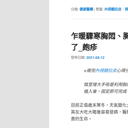
分類:
健康醫藥
|
標籤:
內視鏡拉皮
、
乍暖驟寒胸悶、
了_皰疹
發佈日期:
2021-08-12
※做完
內視鏡拉皮
心得
陰莖增大手術是利用脫
植入後，固定即可完成
目前正值歲末寒冬，天氣變化
其在大吃大喝後容易發病，醫
貴的生命。