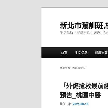
跳
跳
至
至
主
輔
新北市駕訓班,
要
助
生活情報，提供生活上必需用品
內
內
容
容
主
首頁
生活情報
健康醫藥
要
選
單
標籤彙整:
內視鏡拉皮
「外傷搶救最前
預告_桃園中醫
發佈日期:
2021-08-19