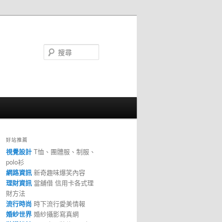
搜
尋
好站推薦
視覺設計
T恤、團體服、制服、
polo衫
網路資訊
新奇趣味爆笑內容
理財資訊
當舖借 信用卡各式理
財方法
流行時尚
時下流行愛美情報
婚紗世界
婚紗攝影寫真網