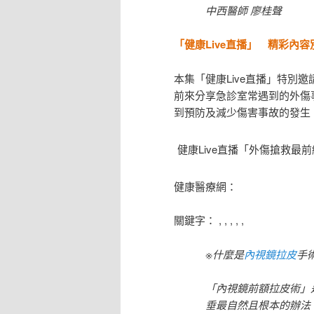
中西醫師 廖桂聲
「健康Live直播」 精彩內容
本集「健康Live直播」特別
前來分享急診室常遇到的外傷
到預防及減少傷害事故的發生
健康Live直播「外傷搶救
健康醫療網：
關鍵字： , , , , ,
※什麼是
內視鏡拉皮
手
「內視鏡前額拉皮術」
垂最自然且根本的辦法