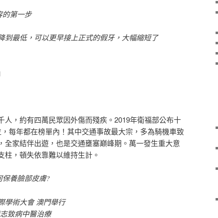
容的第一步
降到最低，可以更早接上正式的假牙，大幅縮短了
」
千人，約有四萬民眾因外傷而殘疾。2019年衛福部公布十
位，每年都在榜單內！其中交通事故最大宗，多為騎機車致
，全家結伴出遊，也是交通壅塞巔峰期。萬一發生重大意
支柱，頓失依靠難以維持生計。
何保養臉部皮膚?
際學術大會 澳門舉行
情志致病中醫治療