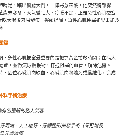
飽喝足，踏出餐廳大門，一陣寒意來襲，他突然胸部驟
值歲末寒冬，天氣變化大，冷暖不定，正是急性心肌梗塞
在大吃大喝後容易發病，醫師提醒，急性心肌梗塞如果未能及
命。
關鍵
調，急性心肌梗塞最重要的是把握黃金搶救時間；在病人
斷處置，並做氣球擴張術，打通阻塞的血管，解除危機。一
時，因位心臟肌肉缺血，心臟肌肉將壞死或纖維化，造成
外科手術治療
擁有名媛般的迷人笑容
:牙周病、人工植牙、牙齦整形美容手術（牙冠增長
感性牙齒治療