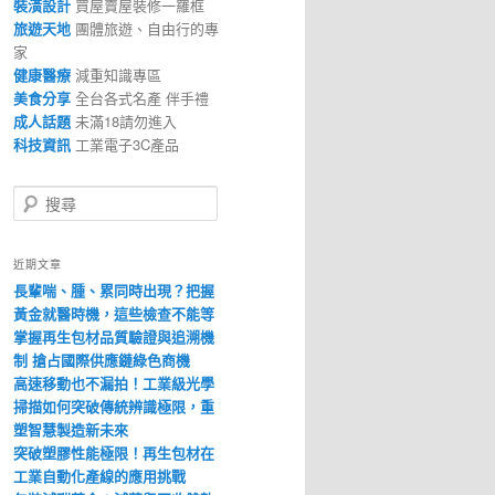
裝潢設計
買屋賣屋裝修一羅框
旅遊天地
團體旅遊、自由行的專
家‎
健康醫療
減重知識專區
美食分享
全台各式名產 伴手禮
成人話題
未滿18請勿進入
科技資訊
工業電子3C產品
搜
尋
近期文章
長輩喘、腫、累同時出現？把握
黃金就醫時機，這些檢查不能等
掌握再生包材品質驗證與追溯機
制 搶占國際供應鏈綠色商機
高速移動也不漏拍！工業級光學
掃描如何突破傳統辨識極限，重
塑智慧製造新未來
突破塑膠性能極限！再生包材在
工業自動化產線的應用挑戰