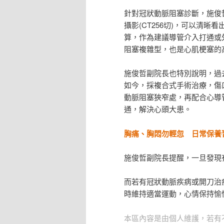
針對冠狀動脈阻塞診斷，施俊
攝影(CT256切)，可以清晰看
算，作為建議導管介入打通或
阻塞複雜型，也是心肌梗塞的
施俊哲副院長也特別說明，過
如今，採複合式手術治療，傷
動脈阻塞狹窄處，再配合心導
通，解決心頭大患。
胸痛、胸悶勿輕忽 日常保養
施俊哲副院長提醒，一旦發現
而若有冠狀動脈疾病或開刀治
時維持適當運動，心情保持愉
本區內容是由個人維護，若有