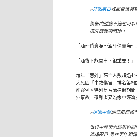
※
牙齦美白
找回自信笑
術後的腫痛不適也可以
植牙療程與時間。
「酒矸倘賣嘸～酒矸倘賣嘸～
「酒後不能開車，很重要！」
每年「意外」死亡人數超過七
大死因「事故傷害」排名第6
死案例。特別是春節連假期間
外事故，罹難者又為家中經濟
※
桃園中醫
調理痘痘如
世界中聯第六屆男科國
演講題目-男性更年期