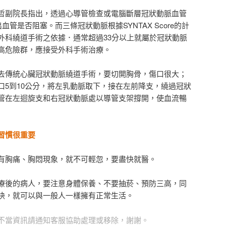
哲副院長指出，透過心導管檢查或電腦斷層冠狀動脈血管
出血管是否阻塞。而三條冠狀動脈根據SYNTAX Score的計
外科繞道手術之依據．通常超過33分以上就屬於冠狀動脈
高危險群，應接受外科手術治療。
去傳統心臟冠狀動脈繞道手術，要切開胸骨，傷口很大；
口5到10公分，將左乳動脈取下，接在左前降支，繞過冠狀
管在左迴旋支和右冠狀動脈處以導管支架撐開，使血流暢
習慣很重要
有胸痛、胸悶現象，就不可輕忽，要盡快就醫。
療後的病人，要注意身體保養、不要抽菸、預防三高，同
快，就可以與一般人一樣擁有正常生活。
不當資訊請通知客服協助處理或移除，謝謝。