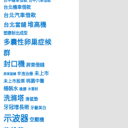
台中機車借款
台中汽車借款
台北機車借款
台北汽車借款
堆高機
台北當舖
塑膠射出成型
多囊性卵巢症候
群
封口機
屏東借錢
未上市
早洩治療
屏東當鋪
桃園中醫
未上市股票
桶裝水
橡膠
水雷射
洗滌塔
滑鼠墊
牙冠增長術
牙齦美白
示波器
空壓機