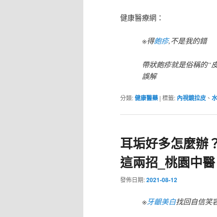
健康醫療網：
※得
皰疹
,不是我的錯
帶狀皰疹就是俗稱的“
誤解
分類:
健康醫藥
|
標籤:
內視鏡拉皮
、
耳垢好多怎麼辦
這兩招_桃園中醫
發佈日期:
2021-08-12
※
牙齦美白
找回自信笑