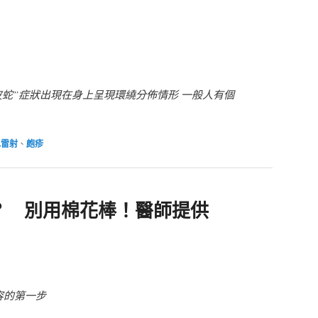
皮蛇”症狀出現在身上呈現環繞分佈情形 一般人有個
水雷射
、
皰疹
？ 別用棉花棒！醫師提供
容的第一步