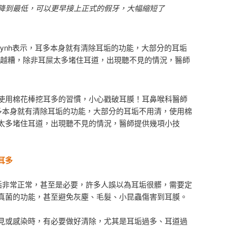
降到最低，可以更早接上正式的假牙，大幅縮短了
n-Huynh表示，耳多本身就有清除耳垢的功能，大部分的耳垢
越糟，除非耳屎太多堵住耳道，出現聽不見的情況，醫師
使用棉花棒挖耳多的習慣，小心戳破耳膜！耳鼻喉科醫師
h表示，耳多本身就有清除耳垢的功能，大部分的耳垢不用清，使用棉
太多堵住耳道，出現聽不見的情況，醫師提供幾項小技
耳多
h指出，耳垢非常正常，甚至是必要，許多人誤以為耳垢很髒，需要定
真菌的功能，甚至避免灰塵、毛髮、小昆蟲傷害到耳膜。
見或感染時，有必要做好清除，尤其是耳垢過多、耳道過