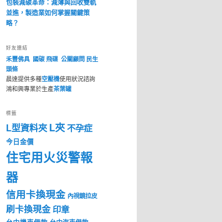
包裝減碳革命：減薄與回收雙軌
並進，製造業如何掌握關鍵策
略？
好友連結
禾豐佛具
國碳
飛碟
公關顧問
民生
頭條
晨達提供多種
空壓機
使用狀況諮詢
鴻和興專業於生產
茶葉罐
標籤
L夾
L型資料夾
不孕症
今日金價
住宅用火災警報
器
信用卡換現金
內視鏡拉皮
刷卡換現金
印章