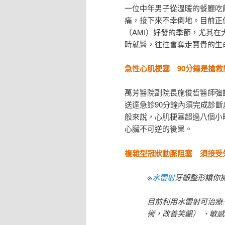
一位中年男子從溫暖的餐廳吃
痛，接下來不幸倒地。目前正
（AMI）好發的季節，尤其
時就醫，往往會奪走寶貴的生
急性心肌梗塞
90
分鐘是
搶救
萬芳醫院副院長施俊哲醫師強
送達急診90分鐘內須完成診
般來說，心肌梗塞超過八個小
心臟不可逆的後果。
複雜型冠狀動脈阻塞 須接受
※
水雷射
牙齦整形讓你
目前利用水雷射可治療
術，改善笑齦） 、敏